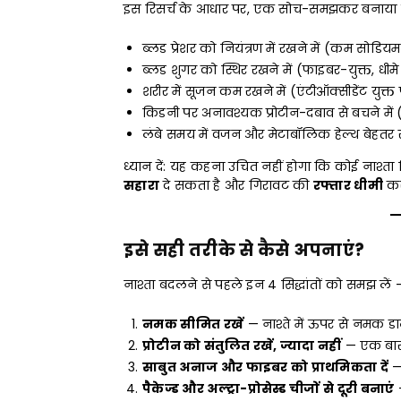
इस रिसर्च के आधार पर, एक सोच-समझकर बनाया 
ब्लड प्रेशर को नियंत्रण में रखने में (कम सोडि
ब्लड शुगर को स्थिर रखने में (फाइबर-युक्त, ध
शरीर में सूजन कम रखने में (एंटीऑक्सीडेंट युक
किडनी पर अनावश्यक प्रोटीन-दबाव से बचने में (
लंबे समय में वजन और मेटाबॉलिक हेल्थ बेहतर र
ध्यान दें: यह कहना उचित नहीं होगा कि कोई नाश्
सहारा
दे सकता है और गिरावट की
रफ्तार धीमी
कर
इसे सही तरीके से कैसे अपनाएं?
नाश्ता बदलने से पहले इन 4 सिद्धांतों को समझ लें —
नमक सीमित रखें
— नाश्ते में ऊपर से नमक डाल
प्रोटीन को संतुलित रखें, ज्यादा नहीं
— एक बार म
साबुत अनाज और फाइबर को प्राथमिकता दें
— 
पैकेज्ड और अल्ट्रा-प्रोसेस्ड चीजों से दूरी बनाएं
—