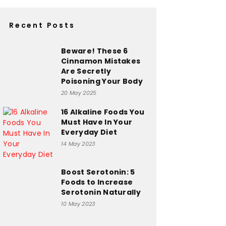
Recent Posts
Beware! These 6
Cinnamon Mistakes
Are Secretly
Poisoning Your Body
20 May 2025
16 Alkaline Foods You
Must Have In Your
Everyday Diet
14 May 2023
Boost Serotonin: 5
Foods to Increase
Serotonin Naturally
10 May 2023