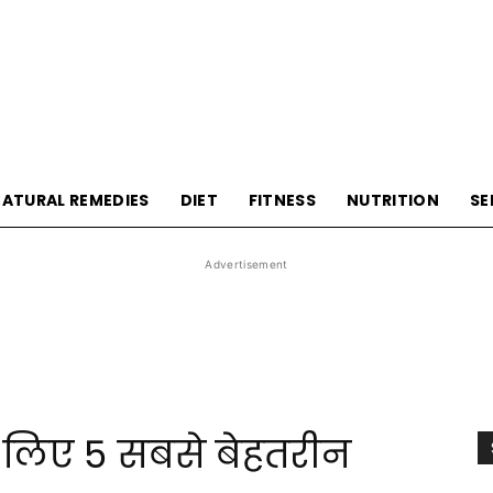
HealthyLivingTips
ATURAL REMEDIES
DIET
FITNESS
NUTRITION
SE
Advertisement
 लिए 5 सबसे बेहतरीन