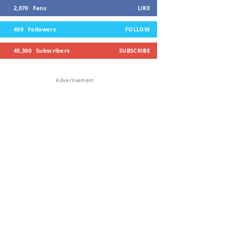
2,070
Fans
LIKE
409
Followers
FOLLOW
45,300
Subscribers
SUBSCRIBE
Advertisement