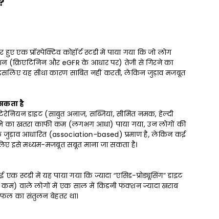
?
ुए एक प्रॉस्पेक्टिव कोहॉर्ट स्टडी में पाया गया कि जो लोग
ी फंक्शन (क्रिएटिनिन और eGFR के आधार पर) तेजी से गिरने का
, इसलिए यह सीधा कारण साबित नहीं करती, लेकिन जुड़ाव मजबूत
 सकता है
 मेडिटेरेनियन डाइट (साबुत अनाज, सब्जियां, सीमित नमक, हेल्दी
िरने का खतरा काफी कम (लगभग आधा) पाया गया, उन लोगों की
एक जुड़ाव आधारित (association-based) प्रमाण है, लेकिन कई
सलिए इसे मध्यम-मजबूत सबूत माना जा सकता है।
ई एक स्टडी में यह पाया गया कि ज्यादा “एसिड-प्रोड्यूसिंग” डाइट
फल कम) वाले लोगों में एक साल में किडनी फंक्शन ज्यादा खराब
ी-फल का संतुलन बेहतर था।