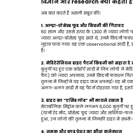
विज्ञान और research क्या कहती है
अब बात करते हैं असली सबूत की।
1. अल्ट्रा-प्रोसेस्ड फूड और किडनी की गिरावट
60 साल और उससे ऊपर के 1,300 से ज्यादा लोगों पर ह
ज्यादा अल्ट्रा-प्रोसेस्ड फूड खाते थे, उनमें किडन
जुड़ाव पाया गया। यह एक observational स्टडी है
है।
2. मेडिटेरेनियन डाइट पैटर्न किडनी को सहारा दे
बुजुर्गों पर हुए एक कोहॉर्ट स्टडी में जिन लोगों ने
फैट) को ज्यादा अपनाया, उनमें किडनी फंक्शन ग
तुलना में जिन्होंने यह डाइट कम अपनाई। यह भी 
अलग-अलग स्टडी में यह पैटर्न दोहराया गया है, इ
3. डाइट का “एसिड लोड” भी मायने रखता है
मेटाबॉलिक सिंड्रोम वाले लगभग 6,000 बुजुर्गों पर हु
(यानी रेड मीट, प्रोसेस्ड फूड ज्यादा और सब्जियां-
हुआ, उन लोगों की तुलना में जिनकी डाइट में सब्ज
4. नमक और ब्लड प्रेशर का सीधा कनेक्शन